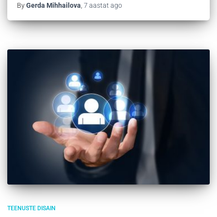
By
Gerda Mihhailova
,
7 aastat
ago
TEENUSTE DISAIN