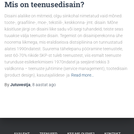
Mis on teenusedisain?
Disaini alaliike on mitmeid, olgu siinkohal nimetatud vaid mõned:
toote-, graafiline-, moe-, tekstiili-, keskkonna- jmt. disain. Mõne
käsitluse järgi on disaini liike sadu või isegi tuhandeid, teiste seas
tuuakse välja teenuste disain. Tegemist on disainiperekonna ühe
noorema liikmega, mis eraldiseisva distsipliinina on tunnustatud
alates 1990ndatest. Suurema tähelepanu pööramine teenustele,
sest 60-70% riikide SKP-st tuleb teenustest, viis esmalt teenuste
turunduse esilekerkimiseni 1970ndatel ja seejärel tekkis 3
valdkonna – teenuste juhtimine (service management), tootedisain
(product design), kasutajaliidese- ja
Read more…
By
Jutuvestja
,
8 aastat
ago