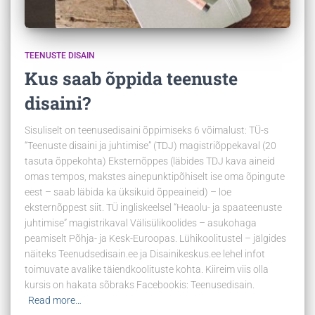
TEENUSTE DISAIN
Kus saab õppida teenuste
disaini?
Sisuliselt on teenusedisaini õppimiseks 6 võimalust: TÜ-s
“Teenuste disaini ja juhtimise” (TDJ) magistriõppekaval (20
tasuta õppekohta) Eksternõppes (läbides TDJ kava aineid
omas tempos, makstes ainepunktipõhiselt ise oma õpingute
eest – saab läbida ka üksikuid õppeaineid) – loe
eksternõppest siit. TÜ ingliskeelsel “Heaolu- ja spaateenuste
juhtimise” magistrikaval Välisülikoolides – asukohaga
peamiselt Põhja- ja Kesk-Euroopas. Lühikoolitustel – jälgides
näiteks Teenudsedisain.ee ja Disainikeskus.ee lehel infot
toimuvate avalike täiendkoolituste kohta. Kiireim viis olla
kursis on hakata sõbraks Facebookis: Teenusedisain.
Read more…